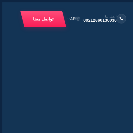
اتصل بنا
تواصل معنا
AR
00212660130030