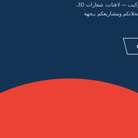
وكالة إشهار شاملة بالدار البيضاء: من التصميم إلى التركيب — لافتات، شعارات 3D،
حلاتكم ومشاريعكم بـجهة