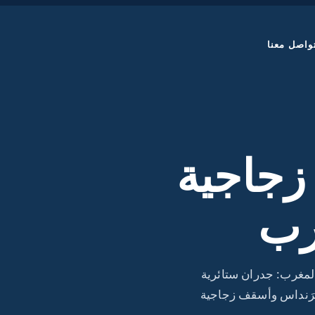
واصل معنا
زجاجية
رب
المغرب: جدران ستائرية
فواصل زجاجية، فيرَنداس وأسقف زجاجية