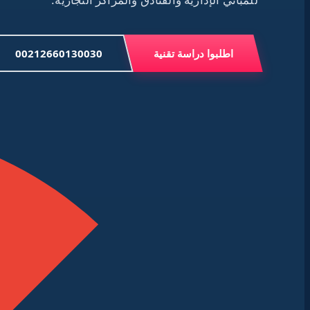
اطلبوا دراسة تقنية
00212660130030