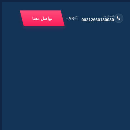
اتصل بنا
تواصل معنا
AR
00212660130030