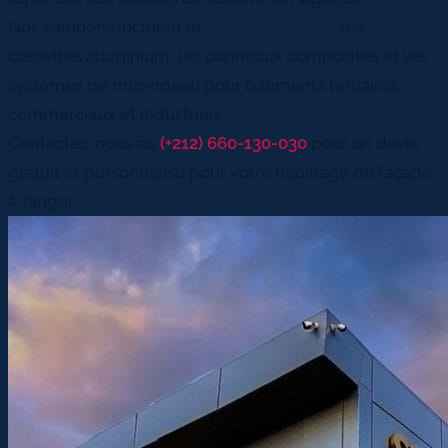
Nos solutions incluent le
bardage ventilé
, les
cassettes aluminium, les panneaux composites et les
systèmes de mur-rideau pour bâtiments tertiaires,
commerciaux et industriels.
Contactez-nous au
(+212) 660-130-030
pour un devis
gratuit et personnalisé pour votre habillage de façade
à Tanger.