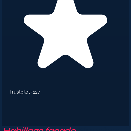
Trustpilot · 127
Habillage façade
Alucobond