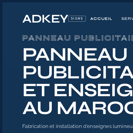
ADKEY
ACCUEIL
SER
SIGNS
Accueil
PANNEAU PUBLICITA
/
Panneau publicitaire Maroc
PANNEAU
PUBLICITA
ET ENSEI
AU MARO
Fabrication et installation d'enseignes lumine