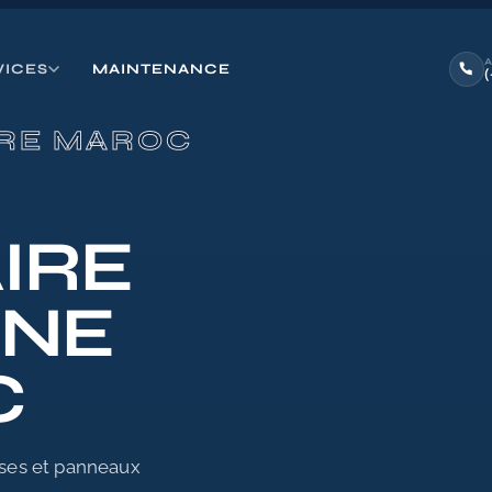
VICES
MAINTENANCE
IRE MAROC
IRE
GNE
C
uses et panneaux