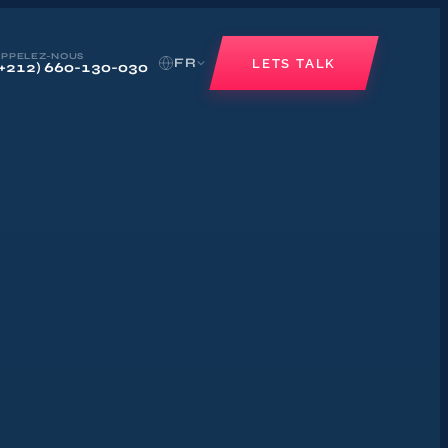
APPELEZ-NOUS
FR
LETS TALK
(+212) 660-130-030