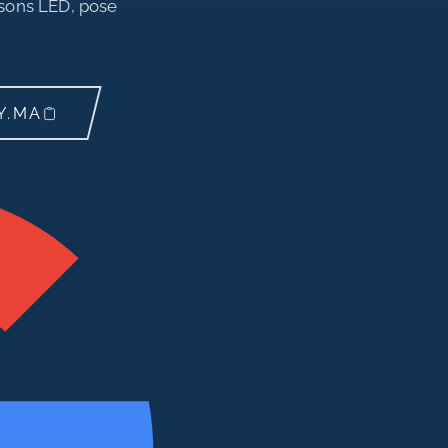
ssons LED, pose
Y.MA