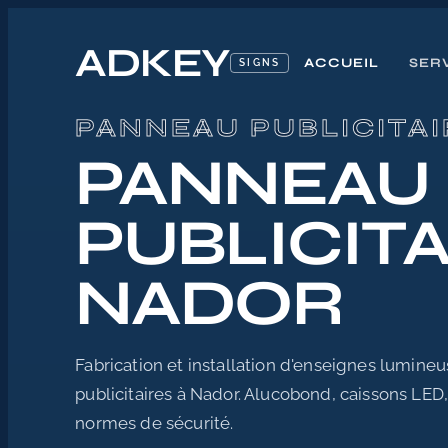
ADKEY
ACCUEIL
SER
SIGNS
Accueil
PANNEAU PUBLICITA
/
Panneau publicitaire Maroc
PANNEAU
/
Panneau publicitaire Nador
PUBLICITA
NADOR
Fabrication et installation d'enseignes lumine
publicitaires à Nador. Alucobond, caissons LE
normes de sécurité.