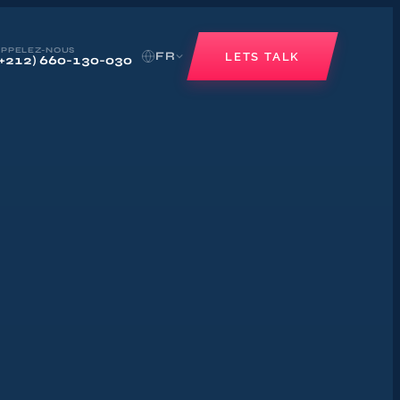
APPELEZ-NOUS
FR
LETS TALK
(+212) 660-130-030