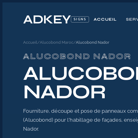
ADKEY
ACCUEIL
SER
SIGNS
Accueil
/
Alucobond Maroc
/
Alucobond Nador
ALUCOBOND NADOR
ALUCOBO
NADOR
Fourniture, découpe et pose de panneaux co
(Alucobond) pour l'habillage de façades, ensei
Nador.