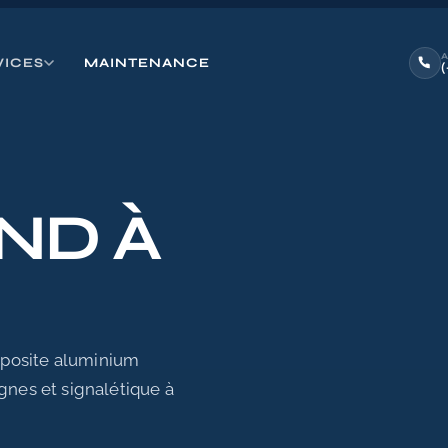
VICES
MAINTENANCE
ND À
mposite aluminium
gnes et signalétique à