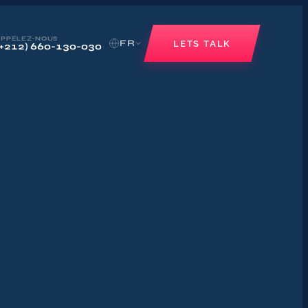
APPELEZ-NOUS
FR
LETS TALK
(+212) 660-130-030