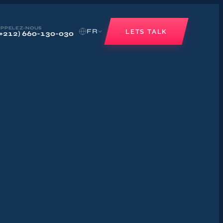
APPELEZ-NOUS
FR
LETS TALK
(+212) 660-130-030