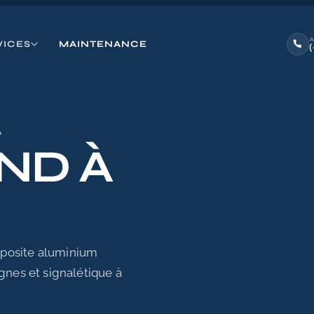
VICES
MAINTENANCE
A
ND À
mposite aluminium
gnes et signalétique à