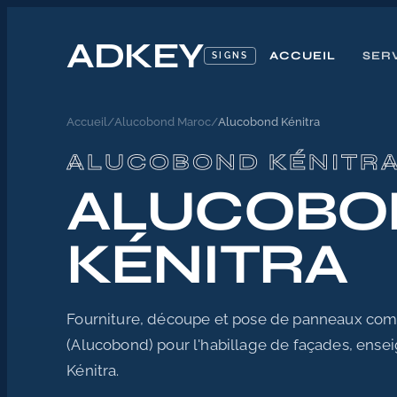
ADKEY
ACCUEIL
SER
SIGNS
Accueil
/
Alucobond Maroc
/
Alucobond Kénitra
ALUCOBOND KÉNITR
ALUCOBO
KÉNITRA
Fourniture, découpe et pose de panneaux co
(Alucobond) pour l'habillage de façades, ensei
Kénitra.