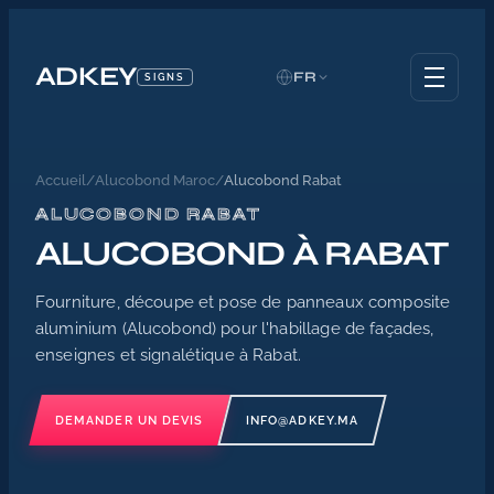
ADKEY
FR
SIGNS
Accueil
/
Alucobond Maroc
/
Alucobond Rabat
ALUCOBOND RABAT
ALUCOBOND À RABAT
Fourniture, découpe et pose de panneaux composite
aluminium (Alucobond) pour l'habillage de façades,
enseignes et signalétique à Rabat.
DEMANDER UN DEVIS
INFO@ADKEY.MA