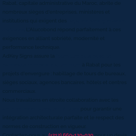
Rabat, capitale administrative du Maroc, abrite de
nombreux sièges d'entreprises, ministères et
institutions qui exigent des
façades prestigieuses et
durables
. L'Alucobond répond parfaitement à ces
exigences en alliant sobriété, modernité et
performance technique.
AdKey Signs assure la
fourniture et la pose de
panneaux composite aluminium
à Rabat pour les
projets d'envergure : habillage de tours de bureaux,
sièges sociaux, agences bancaires, hôtels et centres
commerciaux.
Nous travaillons en étroite collaboration avec les
architectes et bureaux d'études
pour garantir une
intégration architecturale parfaite et le respect des
normes de construction en vigueur.
Contactez-nous au
(+212) 660-130-030
pour un devis