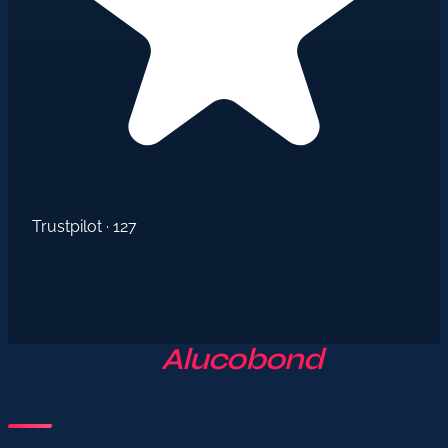
Trustpilot · 127
Habillage
Alucobond
à
Rabat