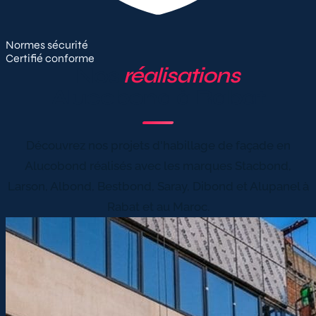
Normes sécurité
Certifié conforme
Nos
réalisations
Alucobond à Rabat
Découvrez nos projets d'habillage de façade en
Alucobond réalisés avec les marques Stacbond,
Larson, Albond, Bestbond, Saray, Dibond et Alupanel à
Rabat et au Maroc.