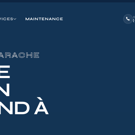
VICES
MAINTENANCE
LARACHE
E
N
ND À