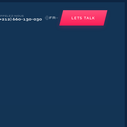
APPELEZ-NOUS
FR
LETS TALK
(+212) 660-130-030