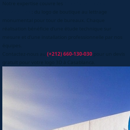
Notre expertise couvre les
projets de toutes
envergures
: du logo de boutique au lettrage
monumental pour tour de bureaux. Chaque
réalisation bénéficie d'une étude technique sur
mesure et d'une installation professionnelle par nos
équipes.
Contactez-nous au
(+212) 660-130-030
pour un devis
gratuit pour votre logo 3D à Casablanca.