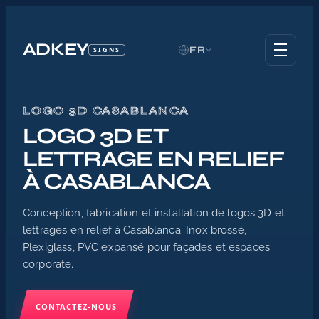
ADKEY
FR
SIGNS
LOGO 3D CASABLANCA
Accueil
/
LOGO 3D ET
Logo 3D Maroc
LETTRAGE EN RELIEF
/
Logo 3D Casablanca
À CASABLANCA
Conception, fabrication et installation de logos 3D et
lettrages en relief à Casablanca. Inox brossé,
Plexiglass, PVC expansé pour façades et espaces
corporate.
CONTACTEZ-NOUS