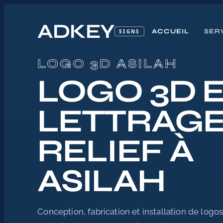
ADKEY
ACCUEIL
SER
SIGNS
Accueil
LOGO 3D ASILAH
/
LOGO 3D 
Logo 3D Maroc
/
Logo 3D Asilah
LETTRAGE
RELIEF À
ASILAH
Conception, fabrication et installation de logo