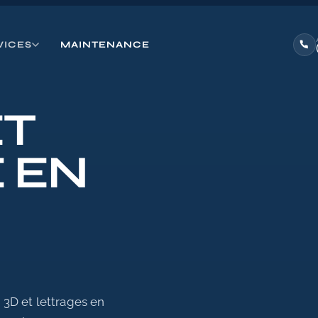
VICES
MAINTENANCE
ET
 EN
s 3D et lettrages en