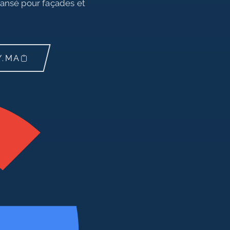
xpansé pour façades et
Y.MA