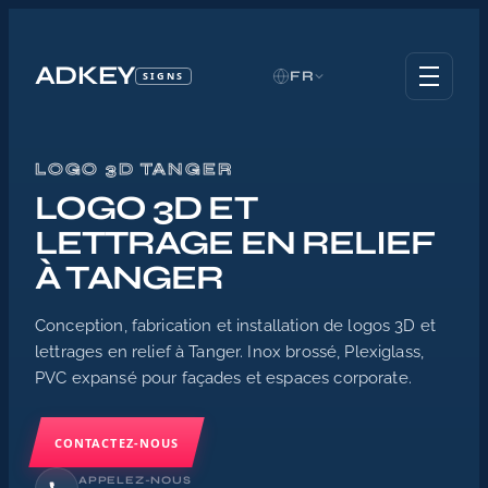
ADKEY
FR
SIGNS
LOGO 3D TANGER
Accueil
/
LOGO 3D ET
Logo 3D Maroc
LETTRAGE EN RELIEF
/
Logo 3D Tanger
À TANGER
Conception, fabrication et installation de logos 3D et
lettrages en relief à Tanger. Inox brossé, Plexiglass,
PVC expansé pour façades et espaces corporate.
CONTACTEZ-NOUS
APPELEZ-NOUS