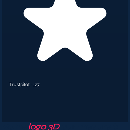
Trustpilot · 127
ADKEY
SIGNS
Votre
logo 3D
sur mesure à