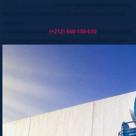
stands d'exposition
. Nous proposons également des
solutions rétro-éclairées LED pour un impact visuel
maximal.
Contactez-nous au
(+212) 660-130-030
pour un devis
gratuit et personnalisé pour votre logo 3D à Tanger.