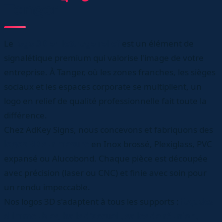
Tanger
Le
logo 3D en lettrage relief
est un élément de
signalétique premium qui valorise l'image de votre
entreprise. À Tanger, où les zones franches, les sièges
sociaux et les espaces corporate se multiplient, un
logo en relief de qualité professionnelle fait toute la
différence.
Chez AdKey Signs, nous concevons et fabriquons des
logos 3D sur mesure
en Inox brossé, Plexiglass, PVC
expansé ou Alucobond. Chaque pièce est découpée
avec précision (laser ou CNC) et finie avec soin pour
un rendu impeccable.
Nos logos 3D s'adaptent à tous les supports :
façades
d'immeubles, halls d'accueil, salles de réunion,